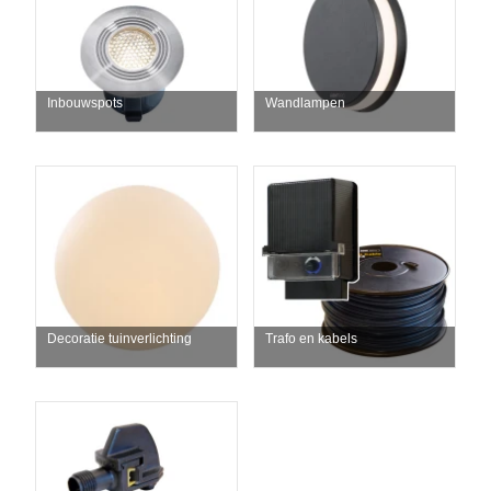
Inbouwspots
Wandlampen
Decoratie tuinverlichting
Trafo en kabels