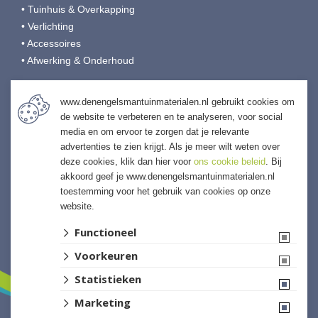
• Tuinhuis & Overkapping
• Verlichting
• Accessoires
• Afwerking & Onderhoud
Den Engelsman Tuinmaterialen
www.denengelsmantuinmaterialen.nl gebruikt cookies om
de website te verbeteren en te analyseren, voor social
Veilingweg 9
media en om ervoor te zorgen dat je relevante
4697 RB Sint-Annaland
advertenties te zien krijgt. Als je meer wilt weten over
T:
0166-653190
deze cookies, klik dan hier voor
ons cookie beleid
. Bij
E:
info@denengelsmansierbestrating.nl
akkoord geef je www.denengelsmantuinmaterialen.nl
I:
denengelsmantuinmaterialen.nl
toestemming voor het gebruik van cookies op onze
website.
Functioneel
Voorkeuren
Statistieken
Marketing