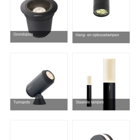
Grondspots
Hang- en opbouwlampen
Tuinspots
Staande lampen