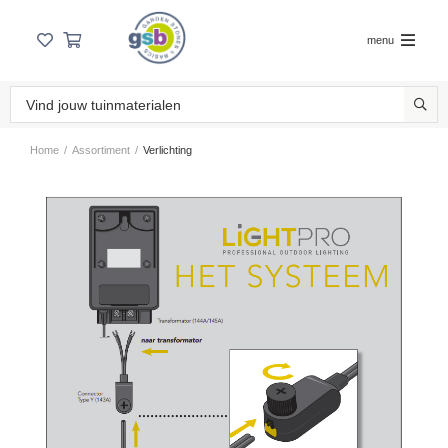
menu
Home
/
Assortiment
/
Verlichting