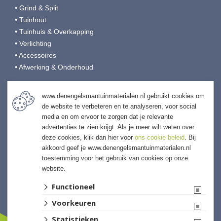
• Grind & Split
• Tuinhout
• Tuinhuis & Overkapping
• Verlichting
• Accessoires
• Afwerking & Onderhoud
Den Engelsman Tuinmaterialen
www.denengelsmantuinmaterialen.nl gebruikt cookies om
de website te verbeteren en te analyseren, voor social
Veilingweg 9
media en om ervoor te zorgen dat je relevante
4697 RB Sint-Annaland
advertenties te zien krijgt. Als je meer wilt weten over
T:
0166-653190
deze cookies, klik dan hier voor
ons cookie beleid
. Bij
E:
info@denengelsmansierbestrating.nl
akkoord geef je www.denengelsmantuinmaterialen.nl
I:
denengelsmantuinmaterialen.nl
toestemming voor het gebruik van cookies op onze
website.
Functioneel
Voorkeuren
Statistieken