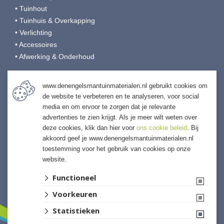
• Tuinhout
• Tuinhuis & Overkapping
• Verlichting
• Accessoires
• Afwerking & Onderhoud
Den Engelsman Tuinmaterialen
www.denengelsmantuinmaterialen.nl gebruikt cookies om
de website te verbeteren en te analyseren, voor social
Veilingweg 9
media en om ervoor te zorgen dat je relevante
4697 RB Sint-Annaland
advertenties te zien krijgt. Als je meer wilt weten over
T:
0166-653190
deze cookies, klik dan hier voor
ons cookie beleid
. Bij
E:
info@denengelsmansierbestrating.nl
akkoord geef je www.denengelsmantuinmaterialen.nl
I:
denengelsmantuinmaterialen.nl
toestemming voor het gebruik van cookies op onze
website.
Functioneel
Voorkeuren
Statistieken