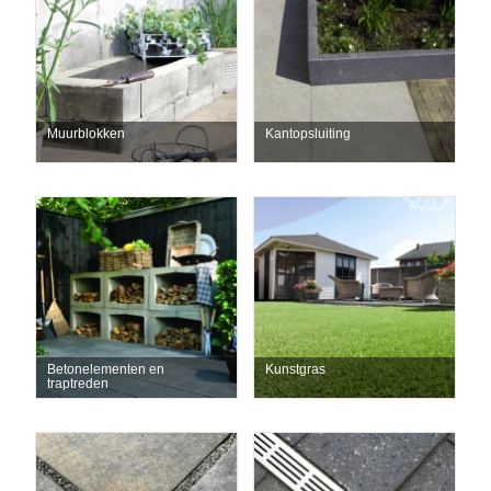
Muurblokken
Kantopsluiting
Betonelementen en
Kunstgras
traptreden