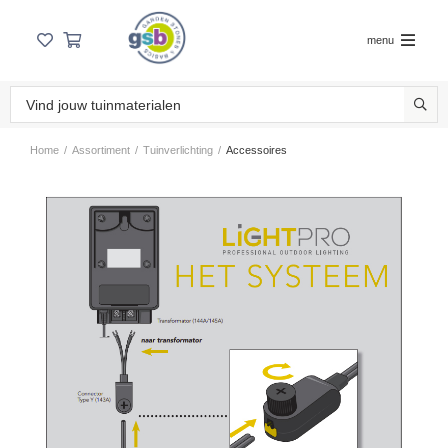
menu
Home
/
Assortiment
/
Tuinverlichting
/
Accessoires