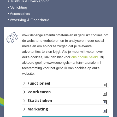
• Tuinhuis & Overkapping
• Verlichting
• Accessoires
• Afwerking & Onderhoud
Den Engelsman Tuinmaterialen
www.denengelsmantuinmaterialen.nl gebruikt cookies om
de website te verbeteren en te analyseren, voor social
Veilingweg 9
media en om ervoor te zorgen dat je relevante
4697 RB Sint-Annaland
advertenties te zien krijgt. Als je meer wilt weten over
T:
0166-653190
deze cookies, klik dan hier voor
ons cookie beleid
. Bij
E:
info@denengelsmansierbestrating.nl
akkoord geef je www.denengelsmantuinmaterialen.nl
I:
denengelsmantuinmaterialen.nl
toestemming voor het gebruik van cookies op onze
website.
Functioneel
Voorkeuren
Statistieken
Marketing