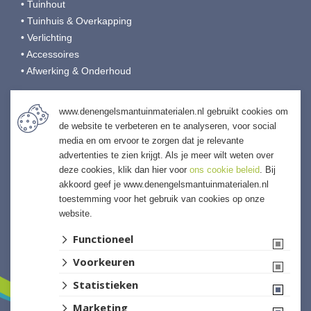
• Tuinhout
• Tuinhuis & Overkapping
• Verlichting
• Accessoires
• Afwerking & Onderhoud
Den Engelsman Tuinmaterialen
www.denengelsmantuinmaterialen.nl gebruikt cookies om
de website te verbeteren en te analyseren, voor social
Veilingweg 9
media en om ervoor te zorgen dat je relevante
4697 RB Sint-Annaland
advertenties te zien krijgt. Als je meer wilt weten over
T:
0166-653190
deze cookies, klik dan hier voor
ons cookie beleid
. Bij
E:
info@denengelsmansierbestrating.nl
akkoord geef je www.denengelsmantuinmaterialen.nl
I:
denengelsmantuinmaterialen.nl
toestemming voor het gebruik van cookies op onze
website.
Functioneel
Voorkeuren
Statistieken
Marketing