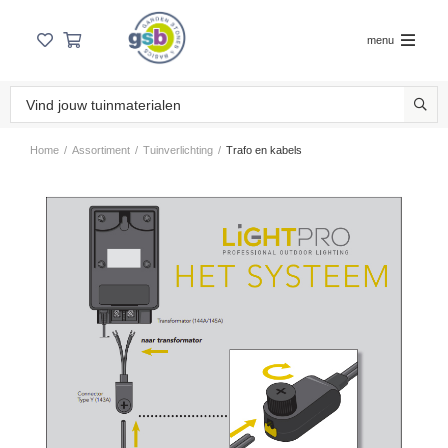
menu
Home
/
Assortiment
/
Tuinverlichting
/
Trafo en kabels