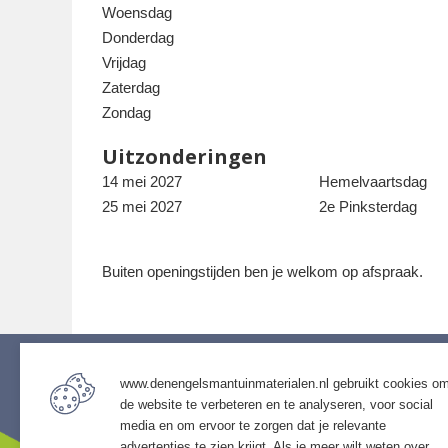
Woensdag
Donderdag
Vrijdag
Zaterdag
Zondag
Uitzonderingen
14 mei 2027
Hemelvaartsdag
25 mei 2027
2e Pinksterdag
Buiten openingstijden ben je welkom op afspraak.
www.denengelsmantuinmaterialen.nl gebruikt cookies o
de website te verbeteren en te analyseren, voor social
Service
Assor
media en om ervoor te zorgen dat je relevante
• Algemene voorwaarden
• Bestra
advertenties te zien krijgt. Als je meer wilt weten over