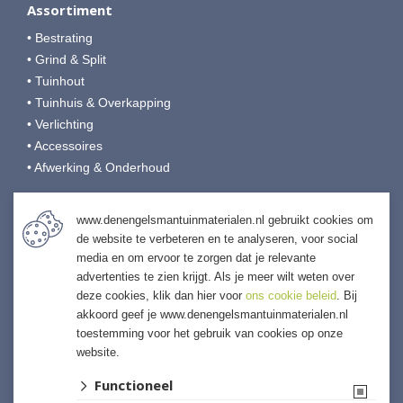
Assortiment
• Bestrating
• Grind & Split
• Tuinhout
• Tuinhuis & Overkapping
• Verlichting
• Accessoires
• Afwerking & Onderhoud
Den Engelsman Tuinmaterialen
www.denengelsmantuinmaterialen.nl gebruikt cookies om
de website te verbeteren en te analyseren, voor social
Veilingweg 9
media en om ervoor te zorgen dat je relevante
4697 RB Sint-Annaland
advertenties te zien krijgt. Als je meer wilt weten over
T:
0166-653190
deze cookies, klik dan hier voor
ons cookie beleid
. Bij
E:
info@denengelsmansierbestrating.nl
akkoord geef je www.denengelsmantuinmaterialen.nl
I:
denengelsmantuinmaterialen.nl
toestemming voor het gebruik van cookies op onze
website.
Functioneel