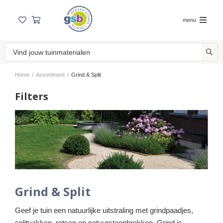
menu
Home
/
Assortiment
/
Grind & Split
Filters
Grind & Split
Geef je tuin een natuurlijke uitstraling met grindpaadjes,
splitvakken, rotsen en natuursteenbrokken. Grind is