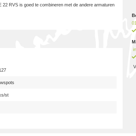
YVE 22 RVS is goed te combineren met de andere armaturen
B
01
M
i
V
127
uwspots
ks/st