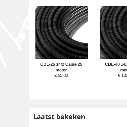
15x15x30
CBL-25 14/2 Cable 25
CBL-40 14/
ack
meter
met
75
€
69,00
€
10
Laatst bekeken