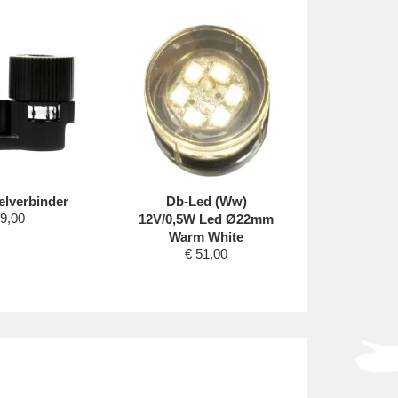
elverbinder
Db-Led (Ww)
Ops
9,00
12V/0,5W Led Ø22mm
6x20x1
€
Warm White
€
51,00