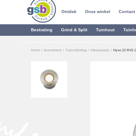
Ontdek
Onze winkel
Contact
Bestrating
Grind & Split
Tuinhout
Tuinh
Home
/
Assortiment
/
Tuinverlichting
/
Inbouwspots
/
Hyve 22 RVS 