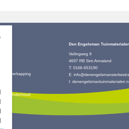
m
timent
Den Engelsman Tuinmateriale
ting
Veilingweg 9
 Split
4697 RB Sint-Annaland
ut
T:
0166-653190
is & Overkapping
E:
info@denengelsmansierbestrat
ting
I:
denengelsmantuinmaterialen.n
oires
king & Onderhoud