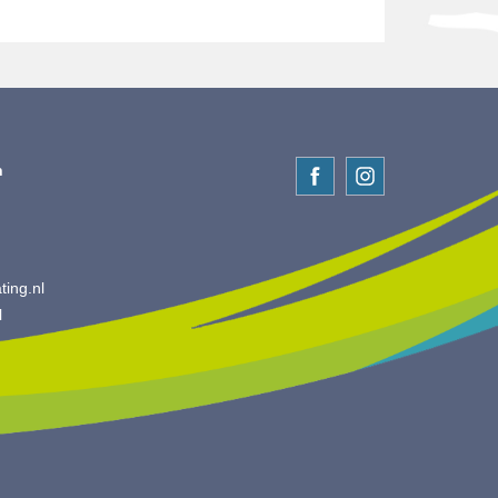
n
ing.nl
l