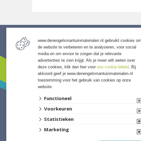
www.denengelsmantuinmaterialen.nl gebruikt cookies o
de website te verbeteren en te analyseren, voor social
Service
Assor
media en om ervoor te zorgen dat je relevante
• Algemene voorwaarden
• Bestra
advertenties te zien krijgt. Als je meer wilt weten over
• Klantenservice
• Grind &
deze cookies, klik dan hier voor
ons cookie beleid
. Bij
• Privacyverklaring
• Tuinho
akkoord geef je www.denengelsmantuinmaterialen.nl
toestemming voor het gebruik van cookies op onze
• Over GSB
• Tuinhu
website.
• Andere GSB-vestigingen
• Verlich
• Access
Functioneel
• Afwer
Voorkeuren
Statistieken
Marketing