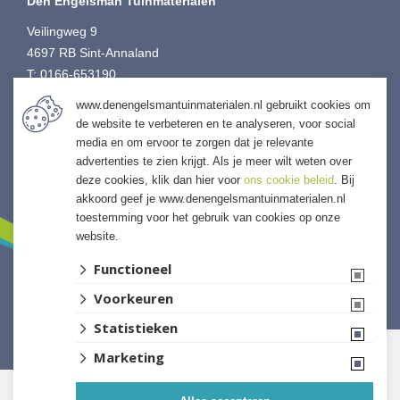
Den Engelsman Tuinmaterialen
Veilingweg 9
4697 RB Sint-Annaland
T:
0166-653190
E:
info@denengelsmansierbestrating.nl
www.denengelsmantuinmaterialen.nl gebruikt cookies om
I:
denengelsmantuinmaterialen.nl
de website te verbeteren en te analyseren, voor social
media en om ervoor te zorgen dat je relevante
advertenties te zien krijgt. Als je meer wilt weten over
deze cookies, klik dan hier voor
ons cookie beleid
. Bij
akkoord geef je www.denengelsmantuinmaterialen.nl
toestemming voor het gebruik van cookies op onze
website.
Functioneel
Voorkeuren
Website ontwikkeld door Lined
Statistieken
Marketing