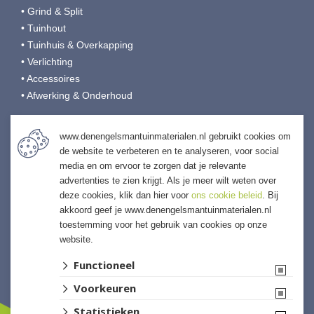
• Grind & Split
• Tuinhout
• Tuinhuis & Overkapping
• Verlichting
• Accessoires
• Afwerking & Onderhoud
Den Engelsman Tuinmaterialen
www.denengelsmantuinmaterialen.nl gebruikt cookies om
de website te verbeteren en te analyseren, voor social
Veilingweg 9
media en om ervoor te zorgen dat je relevante
4697 RB Sint-Annaland
advertenties te zien krijgt. Als je meer wilt weten over
T:
0166-653190
deze cookies, klik dan hier voor
ons cookie beleid
. Bij
E:
info@denengelsmansierbestrating.nl
akkoord geef je www.denengelsmantuinmaterialen.nl
I:
denengelsmantuinmaterialen.nl
toestemming voor het gebruik van cookies op onze
website.
Functioneel
Voorkeuren
Statistieken